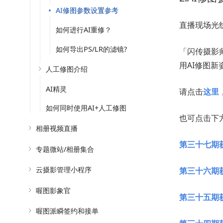
AI修图参数设置参考
直播现场光
如何进行AI重修？
如何导出PS/LR的滤镜?
「闪传摄影
用AI修图新
人工修图介绍
AI精灵
请点击
这里
如何同时使用AI+人工修图
也可点击下
相册视频直播
第三十七期
专题微站/相册集合
云摄影管理小程序
第三十六期
喔图影象官
第三十五期
喔图派瞬签约和接单